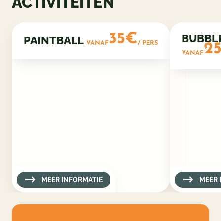
ACTIVITEITEN
35€
BUBBL
PAINTBALL
VANAF
/ PERS
2
VANAF
MEER INFORMATIE
MEER 