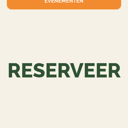
Wij organiseren complete dagen op maat voor
bedrijven, verenigingen en privé-groepen.
EVENEMENTEN
RESERVEER