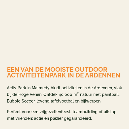
pagina
og
EEN VAN DE MOOISTE OUTDOOR
N & AANBODEN
ACTIVITEITENPARK IN DE ARDENNEN
n & tarieven
Activ Park in Malmedy biedt activiteiten in de Ardennen, vlak
deals
bij de Hoge Venen. Ontdek 40.000 m² natuur met paintball,
ement
Bubble Soccer, levend tafelvoetbal en bijlwerpen.
Perfect voor een vrijgezellenfeest, teambuilding of uitstap
aubon
met vrienden: actie en plezier gegarandeerd.
INFORMATIE