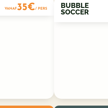
BUBBLE
35€
VANAF
/ PERS
SOCCER