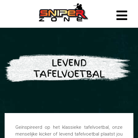
LEVEND
TAFELVOETBAL
Geïnspireerd op het klassieke tafelvoetbal, onze
menselijke kicker of levend tafelvoetbal plaatst jou