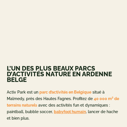
ueil
og
 ET OFFRES
L’UN DES PLUS BEAUX PARCS
 et tarifs
D’ACTIVITÉS NATURE EN ARDENNE
BELGE
deals
ement
Activ Park est un
parc d’activités en Belgique
situé à
Malmedy, près des Hautes Fagnes. Profitez de
40 000 m² de
adeau
terrains naturels
avec des activités fun et dynamiques :
paintball, bubble soccer,
babyfoot humain
, lancer de hache
NFORMATIONS
et bien plus.
e à Activ Park