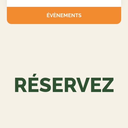
ORGANISEZ VOTRE ÉVÉNEMENT
SUR MESURE
Nous concevons des journées complètes adaptées
aux entreprises, associations et groupes privés.
ÉVÈNEMENTS
RÉSERVEZ