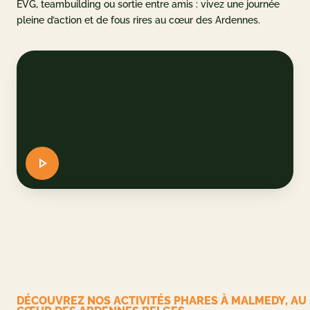
EVG, teambuilding ou sortie entre amis : vivez une journée
pleine d’action et de fous rires au cœur des Ardennes.
u parc
et accès
AQ
 CADEAU
ERVER
DE
EN
DÉCOUVREZ NOS ACTIVITÉS PHARES À MALMEDY, AU