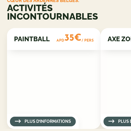
CŒUR DES ARDENNES BELGES.
ACTIVITÉS
INCONTOURNABLES
35€
PAINTBALL
AXE Z
APD
/ PERS
PLUS D’INFORMATIONS
PLUS 