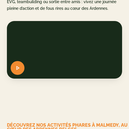
EVG, teambuilding ou sortie entre amis : vivez une journée
pleine d’action et de fous rires au cœur des Ardennes.
u parc
et accès
AQ
 CADEAU
ERVER
DE
EN
DÉCOUVREZ NOS ACTIVITÉS PHARES À MALMEDY, AU