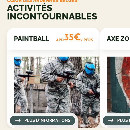
CŒUR DES ARDENNES BELGES.
ACTIVITÉS
INCONTOURNABLES
35€
PAINTBALL
AXE Z
APD
/ PERS
PLUS D’INFORMATIONS
PLUS 