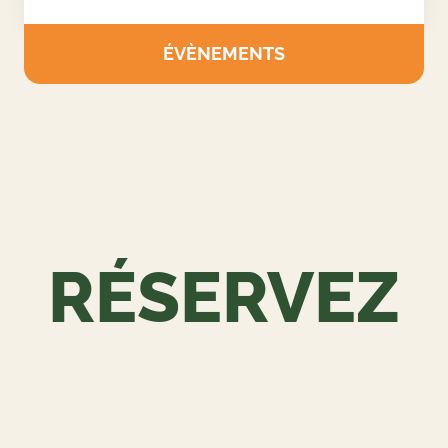
ORGANISEZ VOTRE ÉVÉNEMENT
SUR MESURE
Nous concevons des journées complètes adaptées
aux entreprises, associations et groupes privés.
ÉVÈNEMENTS
RÉSERVEZ