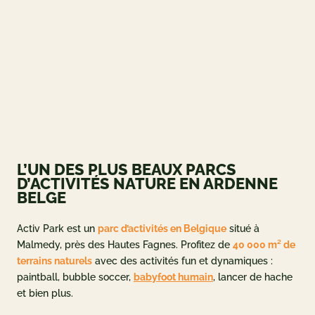
ueil
og
 ET OFFRES
L’UN DES PLUS BEAUX PARCS
 et tarifs
D’ACTIVITÉS NATURE EN ARDENNE
BELGE
deals
ement
Activ Park est un
parc d’activités en Belgique
situé à
Malmedy, près des Hautes Fagnes. Profitez de
40 000 m² de
adeau
terrains naturels
avec des activités fun et dynamiques :
paintball, bubble soccer,
babyfoot humain
, lancer de hache
NFORMATIONS
et bien plus.
e à Activ Park