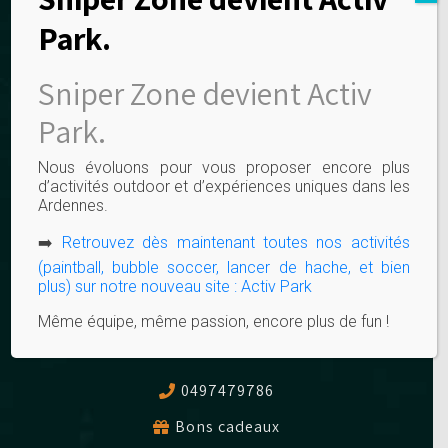
Avoir un certain intérêt pour une autre
Park.
langue nationale est requis.
Avoir un moyen de déplacement est un
Sniper Zone devient Activ
atout.
Park.
Intéressé(e) par cette fonction ?
Nous évoluons pour vous proposer encore plus
Envoyer un CV et une lettre de motivation
d’activités outdoor et d’expériences uniques dans les
Ardennes.
uniquement par mail à Vanessa Doye
(
info@sc3jesccvcb.preview.infomaniak.website
)
➡️
Retrouvez dès maintenant toutes nos activités
(paintball, bubble soccer, lancer de hache, et bien
plus) sur notre nouveau site : Activ Park
Même équipe, même passion, encore plus de fun !
0497479786
Bons cadeaux