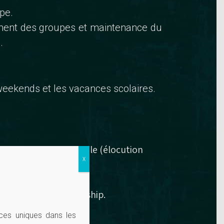
pe.
rement des groupes et maintenance du
.
weekends et les vacances scolaires.
ne communication orale (élocution
X
et d’un certain leadership.
ces uniques dans les