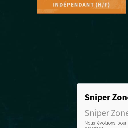
INDÉPENDANT (H/F)
Sniper Zon
Sniper Zone
Nous évoluons pour 