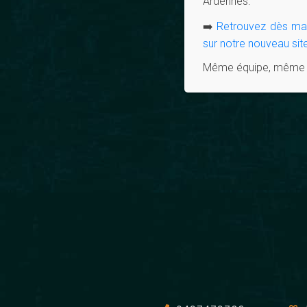
Ardennes.
➡️
Retrouvez dès main
sur notre nouveau site
Même équipe, même pa