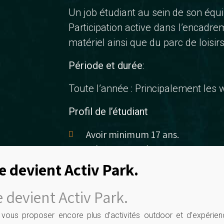
Un job étudiant au sein de son équi
Participation active dans l’encad
matériel ainsi que du parc de loisirs
Période et durée
:
Toute l’année : Principalement les 
Profil de l’étudiant
Avoir minimum 17 ans.
Très bonne présentation et bon
irréprochable).
e devient Activ Park.
Créatif, volontaire, dynamique.
 devient Activ Park.
Avoir le sens des responsabilités 
Bonne résistance au stress.
vous proposer encore plus d’activités outdoor et d’expérien