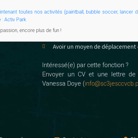
Savoir gérer des situations difficil
Flexible au niveau des horaires.
tenant toutes nos activités (paintball, bubble soccer, lancer d
La connaissance du néerlandais, d
 : Activ Park
sérieux atout.
ssion, encore plus de fun !
Avoir un certain intérêt pour une
Avoir un moyen de déplacement e
Intéressé(e) par cette fonction ?
Envoyer un CV et une lettre de
Vanessa Doye (
info@sc3jesccvcb.p