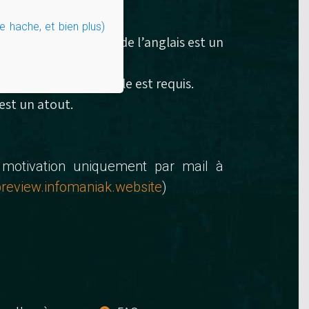
es.
e hache, et bien plus)
e l’allemand et / ou de l’anglais est un
 autre langue nationale est requis.
st un atout.
 motivation uniquement par mail à
review.infomaniak.website
)