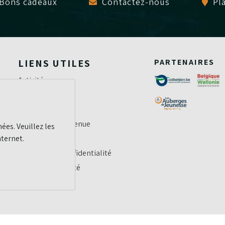
Bons cadeaux
Contactez-nous
Pl
LIENS UTILES
PARTENAIRES
Activités
Tarifs
Special events
Préparez votre venue
ées. Veuillez les
nternet.
Jobs
Politique de confidentialité
Règles de sécurité