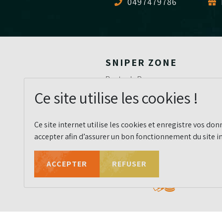
0497479786
SNIPER ZONE
Route du Barrage,
4960 Malmedy,
Ce site utilise les cookies !
Belgique
Ce site internet utilise les cookies et enregistre vos donn
accepter afin d’assurer un bon fonctionnement du site i
MOYENS DE PAIEMENT
ACCEPTER
REFUSER