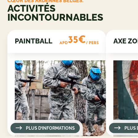
CŒUR DES ARDENNES BELGES.
ACTIVITÉS
INCONTOURNABLES
35€
PAINTBALL
AXE Z
APD
/ PERS
PLUS D’INFORMATIONS
PLUS 