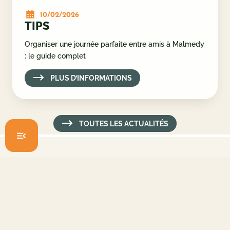
10/02/2026
TIPS
Organiser une journée parfaite entre amis à Malmedy
: le guide complet
PLUS D’INFORMATIONS
TOUTES LES ACTUALITÉS
COOKIES
Nous utilisons des cookies pour améliorer votre expérience
sur notre site et pour analyser notre trafic à l’aide de Google
Analytics. Les cookies sont de petits fichiers texte placés sur
votre appareil qui nous permettent de vous offrir une
meilleure expérience de navigation. En cliquant sur