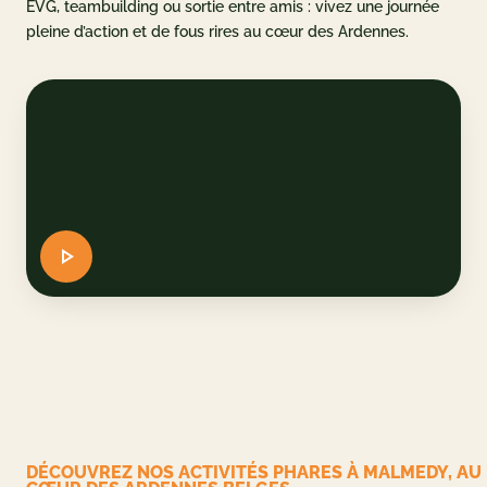
EVG, teambuilding ou sortie entre amis : vivez une journée
pleine d’action et de fous rires au cœur des Ardennes.
u parc
et accès
AQ
 CADEAU
ERVER
DE
EN
DÉCOUVREZ NOS ACTIVITÉS PHARES À MALMEDY, AU