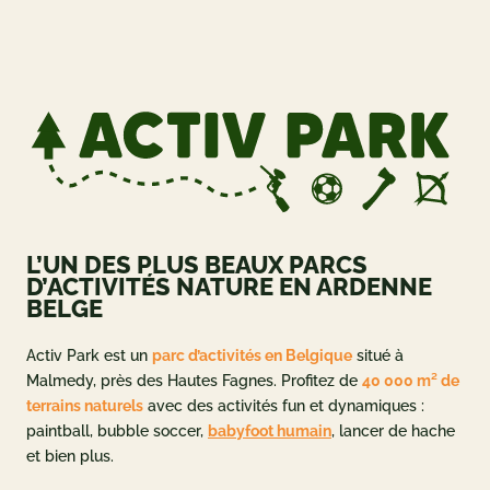
ueil
og
 ET OFFRES
L’UN DES PLUS BEAUX PARCS
 et tarifs
D’ACTIVITÉS NATURE EN ARDENNE
BELGE
deals
ement
Activ Park est un
parc d’activités en Belgique
situé à
Malmedy, près des Hautes Fagnes. Profitez de
40 000 m² de
adeau
terrains naturels
avec des activités fun et dynamiques :
paintball, bubble soccer,
babyfoot humain
, lancer de hache
NFORMATIONS
et bien plus.
e à Activ Park