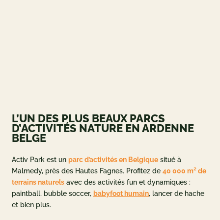
ueil
og
 ET OFFRES
L’UN DES PLUS BEAUX PARCS
 et tarifs
D’ACTIVITÉS NATURE EN ARDENNE
BELGE
deals
ement
Activ Park est un
parc d’activités en Belgique
situé à
Malmedy, près des Hautes Fagnes. Profitez de
40 000 m² de
adeau
terrains naturels
avec des activités fun et dynamiques :
paintball, bubble soccer,
babyfoot humain
, lancer de hache
NFORMATIONS
et bien plus.
e à Activ Park