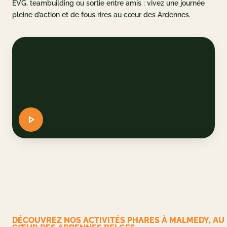
EVG, teambuilding ou sortie entre amis : vivez une journée
pleine d’action et de fous rires au cœur des Ardennes.
u parc
et accès
AQ
 CADEAU
ERVER
DE
EN
DÉCOUVREZ NOS ACTIVITÉS PHARES À MALMEDY, AU