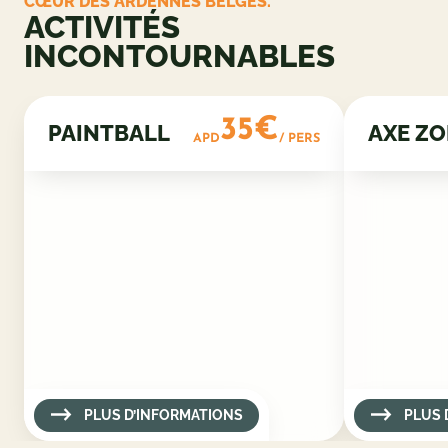
CŒUR DES ARDENNES BELGES.
ACTIVITÉS
INCONTOURNABLES
35€
PAINTBALL
AXE Z
APD
/ PERS
PLUS D’INFORMATIONS
PLUS 