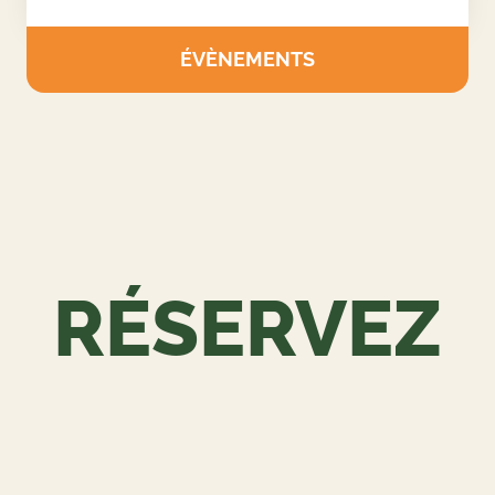
ORGANISEZ VOTRE ÉVÉNEMENT
SUR MESURE
Nous concevons des journées complètes adaptées
aux entreprises, associations et groupes privés.
ÉVÈNEMENTS
RÉSERVEZ