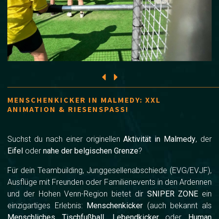
MENSCHENKICKER IN MALMEDY: XXL
ANIMATION & RIESENSPASS!
Suchst du nach einer originellen
Aktivität in Malmedy
, der
Eifel
oder
nahe der belgischen Grenze
?
Für dein Teambuilding, Junggesellenabschiede (EVG/EVJF),
Ausflüge mit Freunden oder Familienevents in den Ardennen
und der Hohen Venn-Region bietet dir
SNIPER ZONE
ein
einzigartiges Erlebnis:
Menschenkicker
(auch bekannt als
Menschliches Tischfußball
,
Lebendkicker
oder
Human