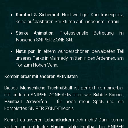
Komfort & Sicherheit:
Hochwertiger Kunstrasenplatz,
keine aufblasbaren Strukturen auf unebenem Terrain.
Starke Animation:
Professionelle Betreuung im
typischen SNIPER ZONE-Stil.
Natur pur:
In einem wunderschönen bewaldeten Teil
unseres Parks in Malmedy, mitten in den Ardennen, am
Tor zum Hohen Venn.
Kombinierbar mit anderen Aktivitäten
Dieses
Menschliche Tischfußball
ist perfekt kombinierbar
mit anderen
SNIPER ZONE
-Aktivitäten wie
Bubble Soccer
,
Paintball
,
Axtwerfen
… für noch mehr Spaß und ein
komplettes SNIPER ZONE-Erlebnis.
Kennst du unseren
Lebendkicker
noch nicht? Dann komm
vorbei und entdecke
Human Table Football
bei
SNIPER