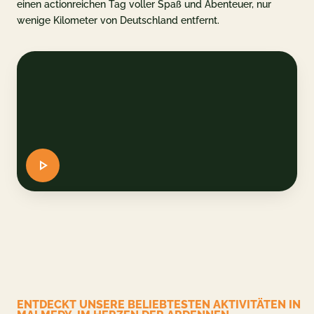
einen actionreichen Tag voller Spaß und Abenteuer, nur
wenige Kilometer von Deutschland entfernt.
plan
nformationen
AQ
SCHEIN
ERVIEREN
DE
EN
ENTDECKT UNSERE BELIEBTESTEN AKTIVITÄTEN IN