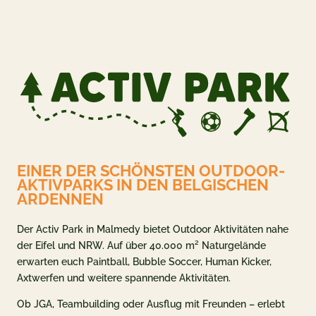
seite
og
 & ANGEBOTE
EINER DER SCHÖNSTEN OUTDOOR-
n & Preise
AKTIVPARKS IN DEN BELGISCHEN
ARDENNEN
deals
ent
Der Activ Park in Malmedy bietet Outdoor Aktivitäten nahe
der Eifel und NRW. Auf über 40.000 m² Naturgelände
chein
erwarten euch Paintball, Bubble Soccer, Human Kicker,
Axtwerfen und weitere spannende Aktivitäten.
NFORMATIONEN
Ob JGA, Teambuilding oder Ausflug mit Freunden – erlebt
e zu Activ Park