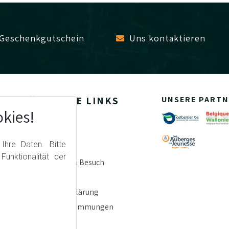
Geschenkgutschein
Uns kontaktieren
NÜTZLICHE LINKS
UNSERE PARTN
kies!
Aktivitäten
Preise
hre Daten. Bitte
Special events
unktionalität der
Planen Sie Ihren Besuch
Jobs
Datenschutzerklärung
Sicherheitsbestimmungen