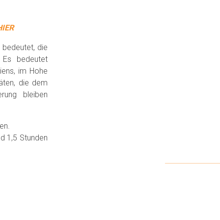
HIER
 bedeutet, die
. Es bedeutet
giens, im Hohe
täten, die dem
rung bleiben
en.
nd 1,5 Stunden