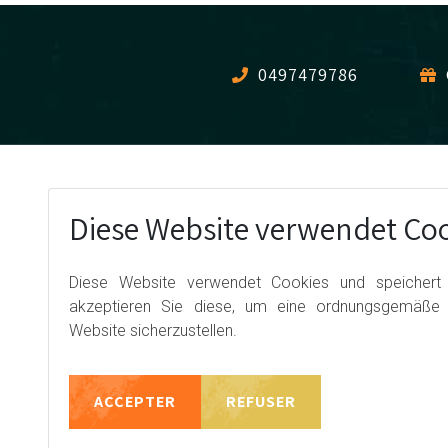
0497479786
SNIPER ZONE
Diese Website verwendet Coo
Route du Barrage,
4960 Malmedy,
Belgique
Diese Website verwendet Cookies und speichert I
akzeptieren Sie diese, um eine ordnungsgemäße F
Website sicherzustellen.
BEZAHLSYSTEM
ACCEPTER
REFUSER