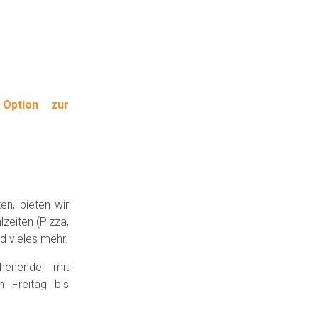
 Option zur
n, bieten wir
zeiten (Pizza,
d vieles mehr.
henende mit
n Freitag bis