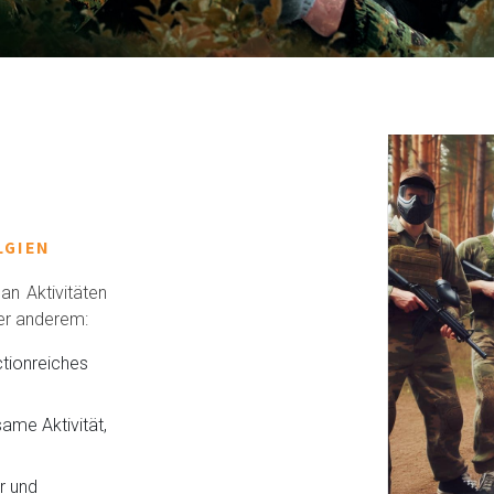
LGIEN
an Aktivitäten
er anderem:
ctionreiches
same Aktivität,
r und