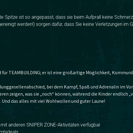
ete Spitze ist so angepasst, dass sie beim Aufprall keine Schmer
einigt werden!) sorgen dafür, dass Sie keine Verletzungen im Ge
d für TEAMBUILDING; er ist eine großartige Möglichkeit, Kommunik
n Junggesellenabschied, bei dem Kampf, Spaß und Adrenalin im Vo
 Älteren zeigen, was sie „noch“ können, während die Kinder endlich 
Und das alles mit viel Wohlwollen und guter Laune!
on mit anderen SNIPER ZONE-Aktivitäten verfügbar.
mbideals.