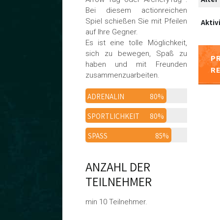
Bei diesem actionreichen
Spiel schießen Sie mit Pfeilen
Aktiv
auf Ihre Gegner.
Es ist eine tolle Möglichkeit,
sich zu bewegen, Spaß zu
PR
haben und mit Freunden
R
zusammenzuarbeiten.
ADRENALIN
80%
SPORTLICHKEIT
80%
SPASS
85%
ANZAHL DER
TEILNEHMER
min 10 Teilnehmer.