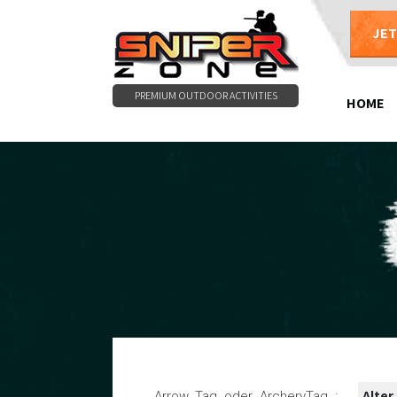
JE
PREMIUM OUTDOOR ACTIVITIES
HOME
Alter
Arrow Tag oder ArcheryTag :