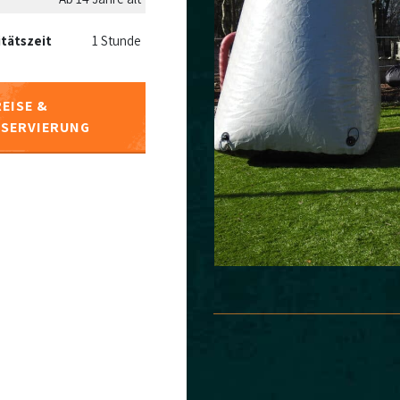
itätszeit
1 Stunde
EISE &
ESERVIERUNG