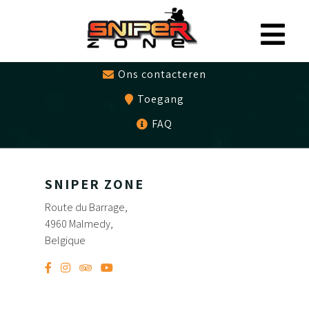
0497479786
Cadeaubon
Ons contacteren
Toegang
FAQ
SNIPER ZONE
Route du Barrage,
4960 Malmedy,
Belgique