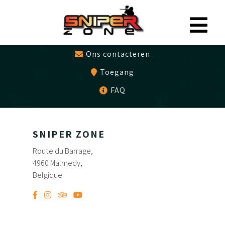
0497479786
Cadeaubon
Ons contacteren
Toegang
FAQ
SNIPER ZONE
Route du Barrage,
4960 Malmedy,
Belgique