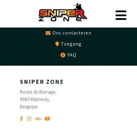
0497479786
Cadeaubon
Ons contacteren
Toegang
FAQ
SNIPER ZONE
Route du Barrage,
4960 Malmedy,
Belgique