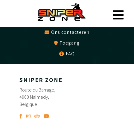
0497479786
Cadeaubon
Ons contacteren
Toegang
FAQ
SNIPER ZONE
Route du Barrage,
4960 Malmedy,
Belgique