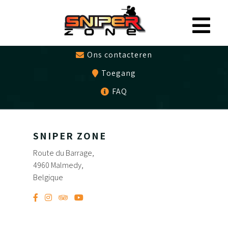
0497479786
Cadeaubon
Ons contacteren
Toegang
FAQ
SNIPER ZONE
Route du Barrage,
4960 Malmedy,
Belgique