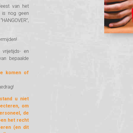
 feest van het
at is nog geen
ilm “HANGOVER”,
ermijden!
rijetijds- en
 van bepaalde
te komen of
gedrag!
stand u niet
pecteren, om
ersoneel, de
ben het recht
eren (en dit