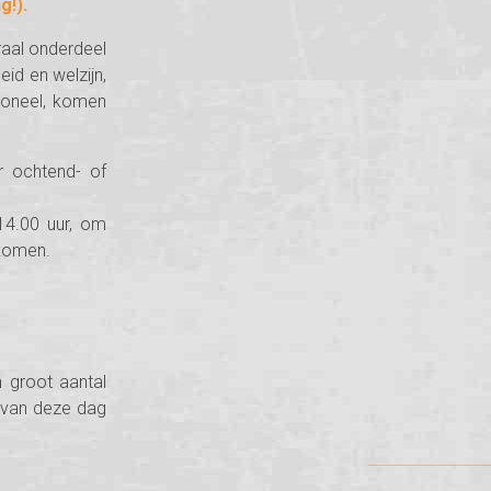
g!).
raal onderdeel
eid en welzijn,
soneel, komen
r ochtend- of
14.00 uur, om
rkomen.
 groot aantal
 van deze dag