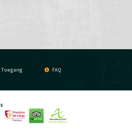
Toegang
FAQ
RS