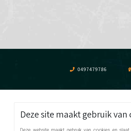
0497479786
SNIPER ZONE
Deze site maakt gebruik van 
Route du Barrage,
4960 Malmedy,
Belgique
Deze website maakt gebruik van cookies en slaat