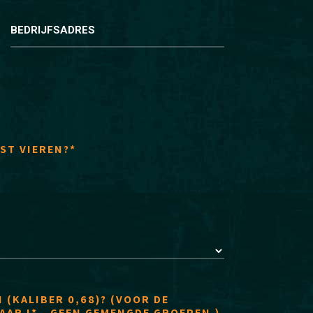
BEDRIJFSADRES
ST VIEREN?*
 (KALIBER 0,68)? (VOOR DE
AAR !* - GEEN GEMENGDE GROEPEN.)