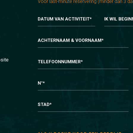
Voor last-minute reservering (minder dan 3 da
DATUM VAN ACTIVITEIT*
IK WIL BEGIN
ACHTERNAAM & VOORNAAM*
site
TELEFOONNUMMER*
N°*
STAD*