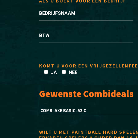
ALS U BOEKT VOOR EEN BEDRIJF
BEDRIJFSNAAM
BTW
KOMT U VOOR EEN VRIJGEZELLENFEE
JA
NEE
Gewenste Combideals
WILT U MET PAINTBALL HARD SPELEN
ERVAREN SPELERS * OUDER DAN 16 J