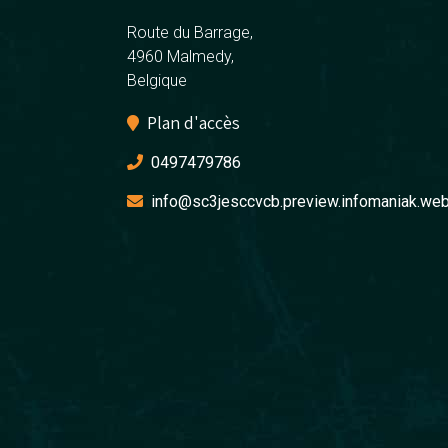
Route du Barrage,
4960 Malmedy,
Belgique
Plan d'accès
0497479786
info@sc3jesccvcb.preview.infomaniak.web