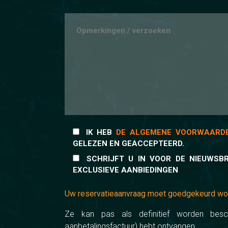
IK HEB
DE ALGEMENE VOORWAARD
GELEZEN EN GEACCEPTEERD.
SCHRIJFT U IN VOOR DE NIEUWSB
EXCLUSIEVE AANBIEDINGEN
Uw reservatieaanvraag moet goedgekeurd w
Ze kan pas als definitief worden besc
aanbetalingsfactuur) hebt ontvangen.