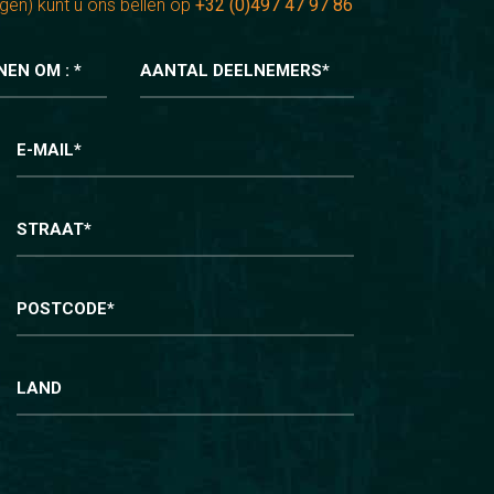
gen) kunt u ons bellen op
+32 (0)497 47 97 86
NEN OM : *
AANTAL DEELNEMERS*
E-MAIL*
STRAAT*
POSTCODE*
LAND