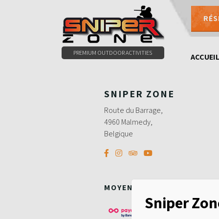
RÉS
0497479786
PREMIUM OUTDOOR ACTIVITIES
ACCUEI
SNIPER ZONE
Route du Barrage,
4960 Malmedy,
Belgique
MOYENS DE PAIEMENT
Sniper Zon