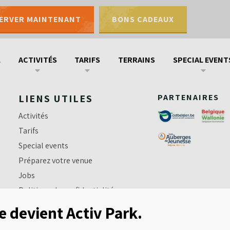
ERVER MAINTENANT
BONS CADEAUX
Bons cadeaux
Contactez-nous
Pl
L
ACTIVITÉS
TARIFS
TERRAINS
SPECIAL EVENT
LIENS UTILES
PARTENAIRES
Activités
Tarifs
Special events
Préparez votre venue
Jobs
Politique de confidentialité
Règles de sécurité
e devient Activ Park.