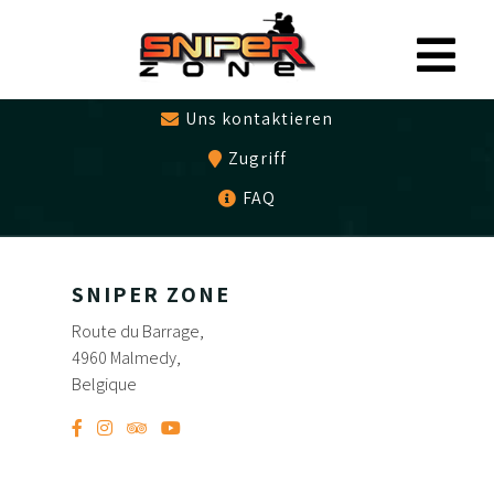
0497479786
Geschenkgutschein
Uns kontaktieren
Zugriff
FAQ
SNIPER ZONE
Route du Barrage,
4960 Malmedy,
Belgique