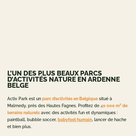
ueil
og
 ET OFFRES
L’UN DES PLUS BEAUX PARCS
 et tarifs
D’ACTIVITÉS NATURE EN ARDENNE
BELGE
deals
ement
Activ Park est un
parc d’activités en Belgique
situé à
Malmedy, près des Hautes Fagnes. Profitez de
40 000 m² de
adeau
terrains naturels
avec des activités fun et dynamiques :
paintball, bubble soccer,
babyfoot humain
, lancer de hache
NFORMATIONS
et bien plus.
e à Activ Park