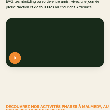
EVG, teambuilding ou sortie entre amis : vivez une journée
pleine d’action et de fous rires au cœur des Ardennes.
u parc
et accès
AQ
 CADEAU
ERVER
DE
EN
DÉCOUVREZ NOS ACTIVITÉS PHARES À MALMEDY, AU