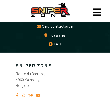
0497479786
Cadeaubon
Ons contacteren
Toegang
FAQ
SNIPER ZONE
Route du Barrage,
4960 Malmedy,
Belgique