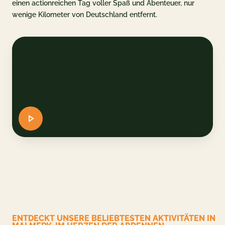
einen actionreichen Tag voller Spaß und Abenteuer, nur
wenige Kilometer von Deutschland entfernt.
plan
nformationen
AQ
SCHEIN
ERVIEREN
DE
EN
ENTDECKT UNSERE BELIEBTESTEN AKTIVITÄTEN IN