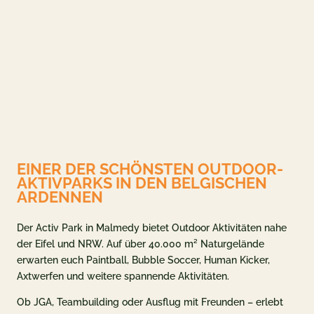
seite
og
 & ANGEBOTE
EINER DER SCHÖNSTEN OUTDOOR-
n & Preise
AKTIVPARKS IN DEN BELGISCHEN
ARDENNEN
deals
ent
Der Activ Park in Malmedy bietet Outdoor Aktivitäten nahe
der Eifel und NRW. Auf über 40.000 m² Naturgelände
chein
erwarten euch Paintball, Bubble Soccer, Human Kicker,
Axtwerfen und weitere spannende Aktivitäten.
NFORMATIONEN
Ob JGA, Teambuilding oder Ausflug mit Freunden – erlebt
e zu Activ Park