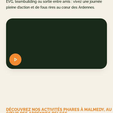
EVG, teambuilding ou sortie entre amis : vivez une journée
pleine d’action et de fous rires au cœur des Ardennes.
u parc
et accès
AQ
 CADEAU
ERVER
DE
EN
DÉCOUVREZ NOS ACTIVITÉS PHARES À MALMEDY, AU