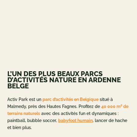
ueil
og
 ET OFFRES
L’UN DES PLUS BEAUX PARCS
 et tarifs
D’ACTIVITÉS NATURE EN ARDENNE
BELGE
deals
ement
Activ Park est un
parc d’activités en Belgique
situé à
Malmedy, près des Hautes Fagnes. Profitez de
40 000 m² de
adeau
terrains naturels
avec des activités fun et dynamiques :
paintball, bubble soccer,
babyfoot humain
, lancer de hache
NFORMATIONS
et bien plus.
e à Activ Park