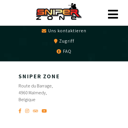
0497479786
Geschenkgutschein
Uns kontaktieren
Zugriff
FAQ
SNIPER ZONE
Route du Barrage,
4960 Malmedy,
Belgique