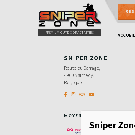
RÉS
0497479786
PREMIUM OUTDOOR ACTIVITIES
ACCUEI
SNIPER ZONE
Route du Barrage,
4960 Malmedy,
Belgique
MOYENS DE PAIEMENT
Sniper Zon