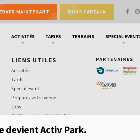
ERVER MAINTENANT
BONS CADEAUX
Bons cadeaux
Contactez-nous
Pl
L
ACTIVITÉS
TARIFS
TERRAINS
SPECIAL EVENT
LIENS UTILES
PARTENAIRES
Activités
Tarifs
Special events
Préparez votre venue
Jobs
Politique de confidentialité
Règles de sécurité
e devient Activ Park.