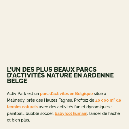
ueil
og
 ET OFFRES
L’UN DES PLUS BEAUX PARCS
 et tarifs
D’ACTIVITÉS NATURE EN ARDENNE
BELGE
deals
ement
Activ Park est un
parc d’activités en Belgique
situé à
Malmedy, près des Hautes Fagnes. Profitez de
40 000 m² de
adeau
terrains naturels
avec des activités fun et dynamiques :
paintball, bubble soccer,
babyfoot humain
, lancer de hache
NFORMATIONS
et bien plus.
e à Activ Park