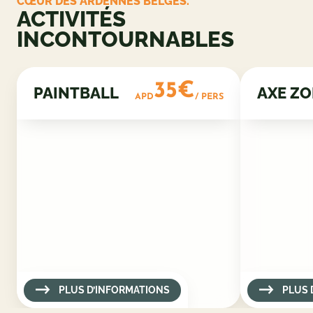
CŒUR DES ARDENNES BELGES.
ACTIVITÉS
INCONTOURNABLES
35€
PAINTBALL
AXE Z
APD
/ PERS
PLUS D’INFORMATIONS
PLUS 