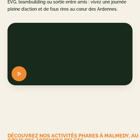
EVG, teambuilding ou sortie entre amis : vivez une journée
pleine d’action et de fous rires au cœur des Ardennes.
u parc
et accès
AQ
 CADEAU
ERVER
DE
EN
DÉCOUVREZ NOS ACTIVITÉS PHARES À MALMEDY, AU