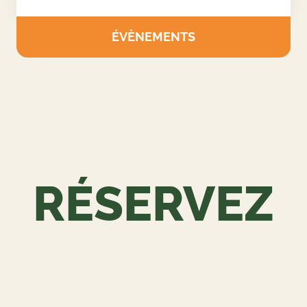
ORGANISEZ VOTRE ÉVÉNEMENT
SUR MESURE
Nous concevons des journées complètes adaptées
aux entreprises, associations et groupes privés.
ÉVÈNEMENTS
RÉSERVEZ