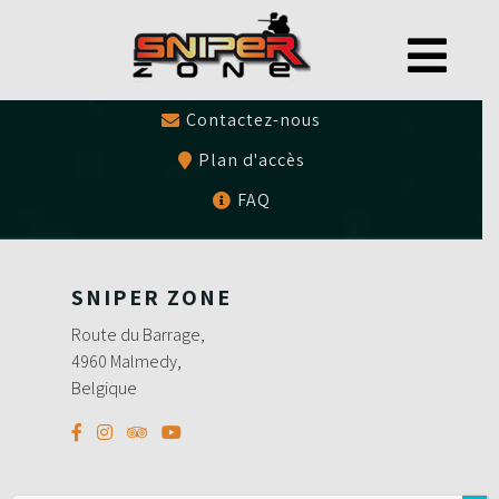
0497479786
Bons cadeaux
Contactez-nous
Plan d'accès
FAQ
SNIPER ZONE
Route du Barrage,
4960 Malmedy,
Belgique