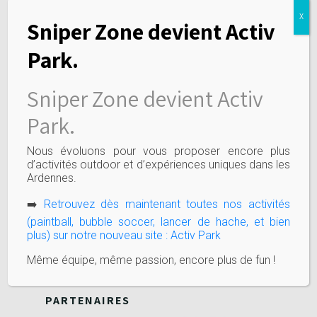
MOYENS DE PAIEMENT
X
Sniper Zone devient Activ
Park.
Sniper Zone devient Activ
LIENS UTILES
Park.
Activités
Tarifs
Nous évoluons pour vous proposer encore plus
Special events
d’activités outdoor et d’expériences uniques dans les
Ardennes.
Préparez votre venue
Jobs
➡️
Retrouvez dès maintenant toutes nos activités
Politique de confidentialité
(paintball, bubble soccer, lancer de hache, et bien
plus) sur notre nouveau site : Activ Park
Règles de sécurité
Même équipe, même passion, encore plus de fun !
PARTENAIRES