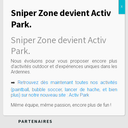
MOYENS DE PAIEMENT
X
Sniper Zone devient Activ
Park.
Sniper Zone devient Activ
LIENS UTILES
Park.
Activités
Tarifs
Nous évoluons pour vous proposer encore plus
Special events
d’activités outdoor et d’expériences uniques dans les
Ardennes.
Préparez votre venue
Jobs
➡️
Retrouvez dès maintenant toutes nos activités
Politique de confidentialité
(paintball, bubble soccer, lancer de hache, et bien
plus) sur notre nouveau site : Activ Park
Règles de sécurité
Même équipe, même passion, encore plus de fun !
PARTENAIRES