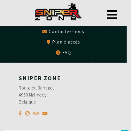
0497479786
Bons cadeaux
Contactez-nous
Plan d'accès
FAQ
SNIPER ZONE
Route du Barrage,
4960 Malmedy,
Belgique