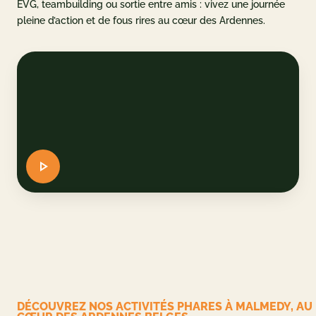
EVG, teambuilding ou sortie entre amis : vivez une journée
pleine d’action et de fous rires au cœur des Ardennes.
u parc
et accès
AQ
 CADEAU
ERVER
DE
EN
DÉCOUVREZ NOS ACTIVITÉS PHARES À MALMEDY, AU