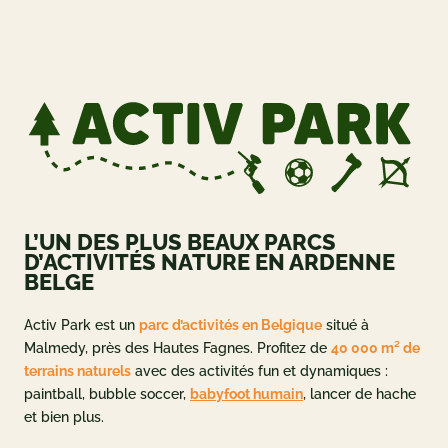
ueil
og
 ET OFFRES
L’UN DES PLUS BEAUX PARCS
 et tarifs
D’ACTIVITÉS NATURE EN ARDENNE
BELGE
deals
ement
Activ Park est un
parc d’activités en Belgique
situé à
Malmedy, près des Hautes Fagnes. Profitez de
40 000 m² de
adeau
terrains naturels
avec des activités fun et dynamiques :
paintball, bubble soccer,
babyfoot humain
, lancer de hache
NFORMATIONS
et bien plus.
e à Activ Park