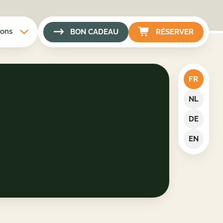
ions
BON CADEAU
RÉSERVER
FR
NL
DE
EN