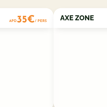
AXE ZONE
35€
APD
/ PERS